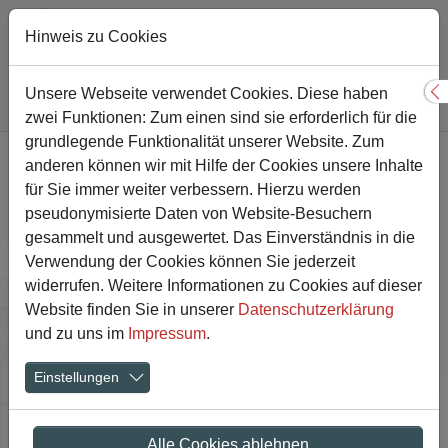
Hinweis zu Cookies
Sie sind hier:
Gesamtschule
Abteilung 5-7
Jahrgang 5
Unsere Webseite verwendet Cookies. Diese haben
S
Arbeitsgemeinschaften
Tanzen
zwei Funktionen: Zum einen sind sie erforderlich für die
Zum Hauptinhalt springen
grundlegende Funktionalität unserer Website. Zum
anderen können wir mit Hilfe der Cookies unsere Inhalte
für Sie immer weiter verbessern. Hierzu werden
pseudonymisierte Daten von Website-Besuchern
gesammelt und ausgewertet. Das Einverständnis in die
Tanzen
Verwendung der Cookies können Sie jederzeit
widerrufen. Weitere Informationen zu Cookies auf dieser
Website finden Sie in unserer
Datenschutzerklärung
und zu uns im
Impressum
.
Tanz ist vielseitig…und wir sind
Einstellungen
es auch!
Alle Cookies ablehnen