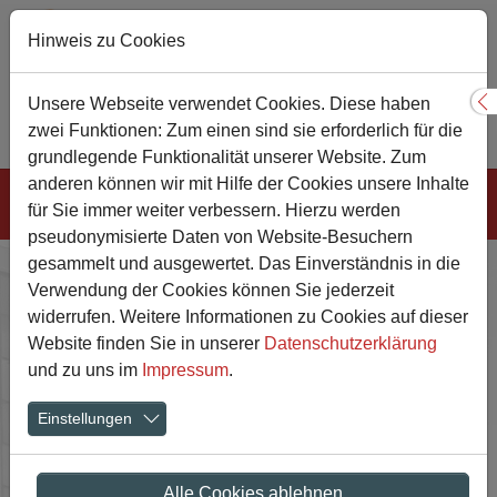
Hinweis zu Cookies
Sie sind hier:
Gesamtschule
Menschen
Kollegium
Unsere Webseite verwendet Cookies. Diese haben
S
Studien- und Berufswahlorientierung
zwei Funktionen: Zum einen sind sie erforderlich für die
Potenzialanalyse Jg. 8
grundlegende Funktionalität unserer Website. Zum
Zum Hauptinhalt springen
anderen können wir mit Hilfe der Cookies unsere Inhalte
für Sie immer weiter verbessern. Hierzu werden
pseudonymisierte Daten von Website-Besuchern
gesammelt und ausgewertet. Das Einverständnis in die
Potenzialanalyse im 8.
Verwendung der Cookies können Sie jederzeit
widerrufen. Weitere Informationen zu Cookies auf dieser
Jahrgang
Website finden Sie in unserer
Datenschutzerklärung
und zu uns im
Impressum
.
Show larger version
Show larger version
Show larger version
Einstellungen
Alle Cookies ablehnen