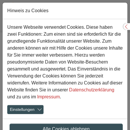
Hinweis zu Cookies
Sie sind hier:
Gesamtschule
Aktuelles
Artikel-Detailansicht
Unsere Webseite verwendet Cookies. Diese haben
S
zwei Funktionen: Zum einen sind sie erforderlich für die
Zum Hauptinhalt springen
grundlegende Funktionalität unserer Website. Zum
25. Lange Volleyballnacht
anderen können wir mit Hilfe der Cookies unsere Inhalte
endet mit Sieg des Teams
für Sie immer weiter verbessern. Hierzu werden
pseudonymisierte Daten von Website-Besuchern
des Abiturjahrgangs 2020
gesammelt und ausgewertet. Das Einverständnis in die
Verwendung der Cookies können Sie jederzeit
widerrufen. Weitere Informationen zu Cookies auf dieser
20.12.2023
Website finden Sie in unserer
Datenschutzerklärung
und zu uns im
Impressum
.
Show larger version
Show larger version
Einstellungen
Alle Cookies ablehnen