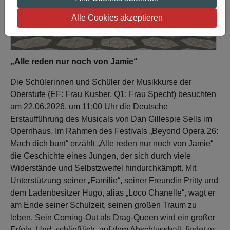
Alle Cookies akzeptieren
„Alle reden nur noch von Jamie“
Die Schülerinnen und Schüler der Musikkurse der
Oberstufe (EF: Frau Kusber, Q1: Frau Specht) besuchten
am 22.06.2026, um 11:00 Uhr die Deutsche
Erstaufführung des Musicals von Dan Gillespie Sells im
Opernhaus. Im Rahmen des Festivals „Beyond Opera 26:
Mach dich bunt“ erzählt „Alle reden nur noch von Jamie“
die Geschichte eines Jungen, der sich durch viele
Widerstände und Selbstzweifel hindurchkämpft. Mit
Unterstützung seiner „Familie“, seiner Freundin Pritty und
dem Ladenbesitzer Hugo, alias „Loco Chanelle“, wagt er
am Ende seiner Schulzeit, seinen großen Traum zu
leben. Sein Coming-Out als Drag-Queen wird ein großer
Erfolg. Und, schließlich, auf dem Abschlussball, findet er