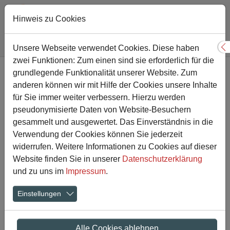
Hinweis zu Cookies
Sie sind hier:
Gesamtschule
Aktuelles
Artikel-Detailansicht
Unsere Webseite verwendet Cookies. Diese haben
S
zwei Funktionen: Zum einen sind sie erforderlich für die
Zum Hauptinhalt springen
grundlegende Funktionalität unserer Website. Zum
Besuch der Oberstufe im
anderen können wir mit Hilfe der Cookies unsere Inhalte
Opernhaus - „Alle reden nur
für Sie immer weiter verbessern. Hierzu werden
pseudonymisierte Daten von Website-Besuchern
noch von Jamie“
gesammelt und ausgewertet. Das Einverständnis in die
Verwendung der Cookies können Sie jederzeit
widerrufen. Weitere Informationen zu Cookies auf dieser
25.06.2026
Website finden Sie in unserer
Datenschutzerklärung
und zu uns im
Impressum
.
Einstellungen
Alle Cookies ablehnen