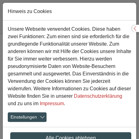
Hinweis zu Cookies
Sie sind hier:
Gesamtschule
Aktuelles
Artikel-Detailansicht
Unsere Webseite verwendet Cookies. Diese haben
S
zwei Funktionen: Zum einen sind sie erforderlich für die
Zum Hauptinhalt springen
grundlegende Funktionalität unserer Website. Zum
Die Zentralen Prüfungen für
anderen können wir mit Hilfe der Cookies unsere Inhalte
den 10. Jahrgang beginnen
für Sie immer weiter verbessern. Hierzu werden
pseudonymisierte Daten von Website-Besuchern
gesammelt und ausgewertet. Das Einverständnis in die
24.05.2025
Verwendung der Cookies können Sie jederzeit
widerrufen. Weitere Informationen zu Cookies auf dieser
ZP 10 2025 - Auf geht´s in die Prüfungsphase!
Website finden Sie in unserer
Datenschutzerklärung
Am kommenden Dienstag, dem 27. Mai 2025, fällt der
und zu uns im
Impressum
.
Startschuss für die Zentrale Abschlussprüfung unserer
Einstellungen
Zehntklässler im Fach Deutsch.
Am Dienstag, dem 03. Juni 2025, folgt dann die
Überprüfung der Englischkenntnisse. Mit der Prüfung in
Alle Cookies ablehnen