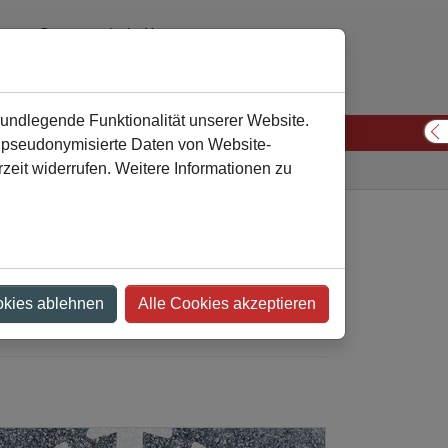
Gesamtschule Kamen
02307 974310 oder 974311
verwaltung
gesamtschule-kamen
de
rundlegende Funktionalität unserer Website.
n pseudonymisierte Daten von Website-
S
eit widerrufen. Weitere Informationen zu
Gesamtschule
Aktuelles
Artikel-Detailansicht
ierung ab dem 7.
okies ablehnen
Alle Cookies akzeptieren