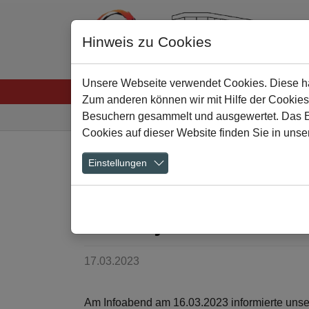
Hinweis zu Cookies
Unsere Webseite verwendet Cookies. Diese hab
Startseite
Menschen
Lernen
Schulkultu
Zum anderen können wir mit Hilfe der Cookies
Sie sind hier:
Besuchern gesammelt und ausgewertet. Das Ein
Cookies auf dieser Website finden Sie in unse
Zum Hauptinhalt springen
Einstellungen
Informationen zu
Schuljahr
17.03.2023
Am Infoabend am 16.03.2023 informierte unse