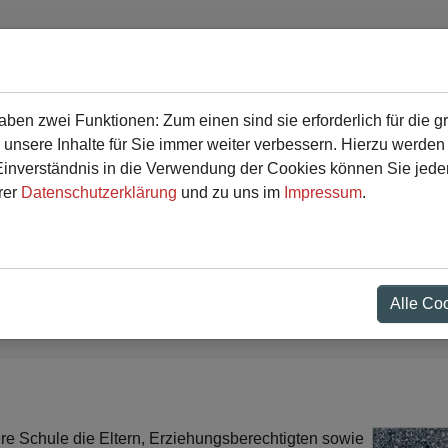
en zwei Funktionen: Zum einen sind sie erforderlich für die g
r
Service
 unsere Inhalte für Sie immer weiter verbessern. Hierzu werde
verständnis in die Verwendung der Cookies können Sie jederz
rer
Datenschutzerklärung
und zu uns im
Impressum
.
r WP-Wahl und Differenz
Alle Co
re Schule die Eltern, Erziehungsberechtigten sowie