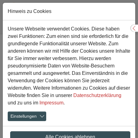
Hinweis zu Cookies
Sie sind hier:
Gesamtschule
Aktuelles
Artikel-Detailansicht
Unsere Webseite verwendet Cookies. Diese haben
S
zwei Funktionen: Zum einen sind sie erforderlich für die
Zum Hauptinhalt springen
grundlegende Funktionalität unserer Website. Zum
Unser 6. Jahrgang auf
anderen können wir mit Hilfe der Cookies unsere Inhalte
Schatzsuche - Teambuilding
für Sie immer weiter verbessern. Hierzu werden
pseudonymisierte Daten von Website-Besuchern
der besonderen Art
gesammelt und ausgewertet. Das Einverständnis in die
Verwendung der Cookies können Sie jederzeit
widerrufen. Weitere Informationen zu Cookies auf dieser
23.02.2022
Website finden Sie in unserer
Datenschutzerklärung
und zu uns im
Impressum
.
Einstellungen
Alle Cookies ablehnen