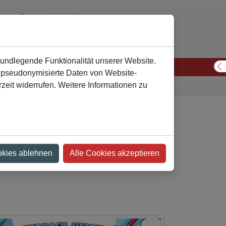
Gesamtschule Kamen
02307 974310 oder 974311
verwaltung
gesamtschule-kamen
de
rundlegende Funktionalität unserer Website.
n pseudonymisierte Daten von Website-
S
eit widerrufen. Weitere Informationen zu
Gesamtschule
Aktuelles
Artikel-Detailansicht
heiben-
okies ablehnen
Alle Cookies akzeptieren