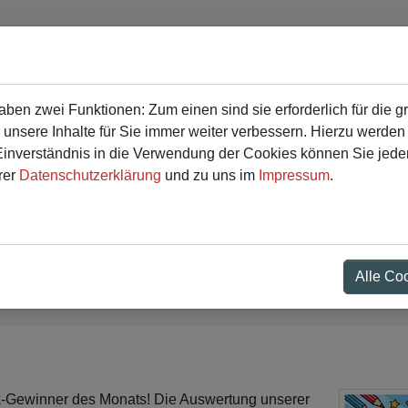
en zwei Funktionen: Zum einen sind sie erforderlich für die g
r
Service
 unsere Inhalte für Sie immer weiter verbessern. Hierzu werde
verständnis in die Verwendung der Cookies können Sie jederz
rer
Datenschutzerklärung
und zu uns im
Impressum
.
il! Die Sieger des Zielsc
en fest
Alle Co
-Gewinner des Monats! Die Auswertung unserer