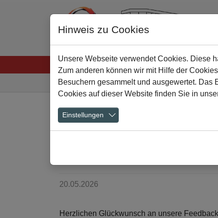
Hinweis zu Cookies
Unsere Webseite verwendet Cookies. Diese hab
Startseite
Menschen
Lernen
Schulkultu
Zum anderen können wir mit Hilfe der Cookies
Sie sind hier:
Besuchern gesammelt und ausgewertet. Das Ein
Cookies auf dieser Website finden Sie in unse
Zum Hauptinhalt springen
Einstellungen
Volltreffer im Apr
Wettbewerbs steh
20.05.2026
Herzlichen Glückwunsch an unsere Feedback