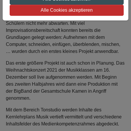
Die Räume sind zwar noch nicht umgebaut, die Technik
ist aber bereits vorhanden, professionelle Software auch.
Alle Cookies akzeptieren
Da konnte es eine kleine Gruppe von Schülerinnen und
Schülern nicht mehr abwarten. Mit viel
Improvisationsbereitschaft konnten bereits die
Grundlagen gelegt werden: Aufnehmen mit dem
Computer, schneiden, einfügen, überblenden, mischen,
… wurden durch ein erstes kleines Projekt anwendbar.
Das erste größere Projekt ist auch schon in Planung. Das
Weihnachtskonzert 2021 der Musikklassen am 16.
Dezember soll live aufgenommen werden. Mit Beginn
des zweiten Halbjahres wird dann eine Produktion mit
der BigBand der Gesamtschule Kamen in Angriff
genommen.
Mit dem Bereich Tonstudio werden Inhalte des
Kernlehrplans Musik vertieft vermittelt und verschiedene
Inhaltsfelder des Medienkompetenzrahmes abgedeckt.