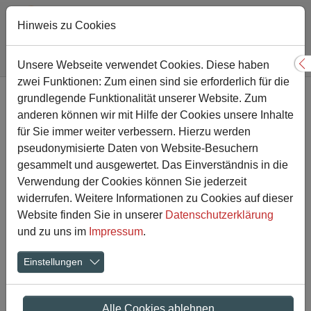
Hinweis zu Cookies
Sie sind hier:
Gesamtschule
Nachricht
Unsere Webseite verwendet Cookies. Diese haben
S
zwei Funktionen: Zum einen sind sie erforderlich für die
Zum Hauptinhalt springen
grundlegende Funktionalität unserer Website. Zum
AG Tonstudio gestartet!
anderen können wir mit Hilfe der Cookies unsere Inhalte
für Sie immer weiter verbessern. Hierzu werden
15.11.2021
pseudonymisierte Daten von Website-Besuchern
gesammelt und ausgewertet. Das Einverständnis in die
Verwendung der Cookies können Sie jederzeit
widerrufen. Weitere Informationen zu Cookies auf dieser
Website finden Sie in unserer
Datenschutzerklärung
und zu uns im
Impressum
.
Einstellungen
Alle Cookies ablehnen