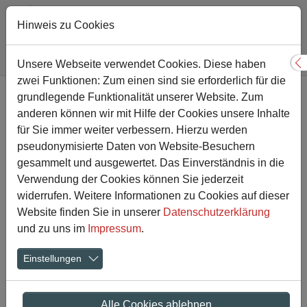
Hinweis zu Cookies
Sie sind hier:
Gesamtschule
Nachricht
Unsere Webseite verwendet Cookies. Diese haben
S
zwei Funktionen: Zum einen sind sie erforderlich für die
Zum Hauptinhalt springen
grundlegende Funktionalität unserer Website. Zum
Auf geht´s in die Zentralen
anderen können wir mit Hilfe der Cookies unsere Inhalte
Prüfungen für den 10.
für Sie immer weiter verbessern. Hierzu werden
pseudonymisierte Daten von Website-Besuchern
Jahrgang
gesammelt und ausgewertet. Das Einverständnis in die
Verwendung der Cookies können Sie jederzeit
widerrufen. Weitere Informationen zu Cookies auf dieser
03.05.2023
Website finden Sie in unserer
Datenschutzerklärung
Auf geht´s in die Prüfungsphase!
und zu uns im
Impressum
.
Am morgigen Donnerstag, 4. Mai beginnt für unsere
Einstellungen
Zehntklässler der Prüfungszeitraum der Zentralen
Abschlussprüfung. Der Startschuss fällt mit der Prüfung
im Fach Deutsch.
Alle Cookies ablehnen