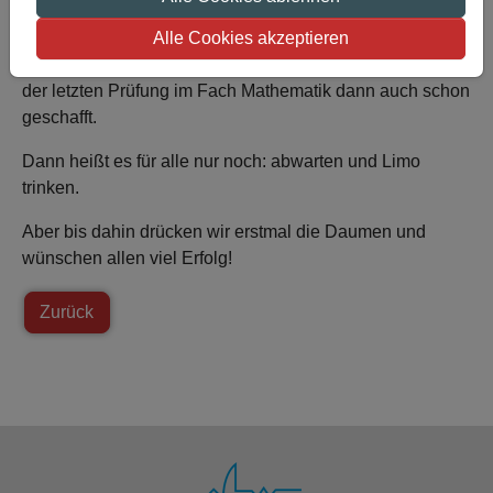
Am Dienstag, 9. Mai folgt dann die Überprüfung der
Alle Cookies akzeptieren
Englischkenntnisse und am Donnerstag, 4.Mai ist es mit
der letzten Prüfung im Fach Mathematik dann auch schon
geschafft.
Dann heißt es für alle nur noch: abwarten und Limo
trinken.
Aber bis dahin drücken wir erstmal die Daumen und
wünschen allen viel Erfolg!
Zurück