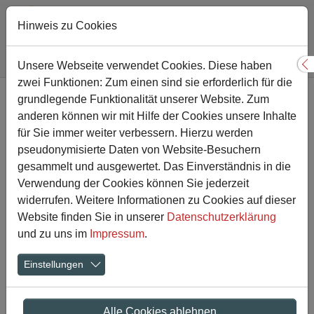
Hinweis zu Cookies
Sie sind hier:
Gesamtschule
Nachricht
Unsere Webseite verwendet Cookies. Diese haben
S
zwei Funktionen: Zum einen sind sie erforderlich für die
Zum Hauptinhalt springen
grundlegende Funktionalität unserer Website. Zum
Eine Woche Berlin – Unsere
anderen können wir mit Hilfe der Cookies unsere Inhalte
9c ist sensationeller Sieger
für Sie immer weiter verbessern. Hierzu werden
pseudonymisierte Daten von Website-Besuchern
beim „Antenne Unna-
gesammelt und ausgewertet. Das Einverständnis in die
Verwendung der Cookies können Sie jederzeit
Klassenkampf“
widerrufen. Weitere Informationen zu Cookies auf dieser
Website finden Sie in unserer
Datenschutzerklärung
27.11.2018
Aktuelles
und zu uns im
Impressum
.
Einstellungen
Alle Cookies ablehnen