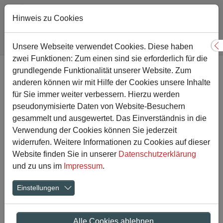
Hinweis zu Cookies
Sie sind hier:
Gesamtschule
Nachricht
Unsere Webseite verwendet Cookies. Diese haben
S
zwei Funktionen: Zum einen sind sie erforderlich für die
Zum Hauptinhalt springen
grundlegende Funktionalität unserer Website. Zum
Herzlich willkommen an
anderen können wir mit Hilfe der Cookies unsere Inhalte
unserer Gesamtschule! -
für Sie immer weiter verbessern. Hierzu werden
pseudonymisierte Daten von Website-Besuchern
Einschulungsfeier des
gesammelt und ausgewertet. Das Einverständnis in die
Verwendung der Cookies können Sie jederzeit
neuen 5. Jahrgangs
widerrufen. Weitere Informationen zu Cookies auf dieser
Website finden Sie in unserer
Datenschutzerklärung
08.08.2023
und zu uns im
Impressum
.
Einstellungen
Show larger version
Show larger version
Show larger version
Alle Cookies ablehnen