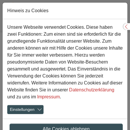
Hinweis zu Cookies
Sie sind hier:
Gesamtschule
Nachricht
Unsere Webseite verwendet Cookies. Diese haben
S
zwei Funktionen: Zum einen sind sie erforderlich für die
Zum Hauptinhalt springen
grundlegende Funktionalität unserer Website. Zum
Im Gedenken an Ernst-
anderen können wir mit Hilfe der Cookies unsere Inhalte
Wilhelm Kemper
für Sie immer weiter verbessern. Hierzu werden
pseudonymisierte Daten von Website-Besuchern
gesammelt und ausgewertet. Das Einverständnis in die
20.03.2022
Verwendung der Cookies können Sie jederzeit
widerrufen. Weitere Informationen zu Cookies auf dieser
Website finden Sie in unserer
Datenschutzerklärung
und zu uns im
Impressum
.
Einstellungen
Alle Cookies ablehnen