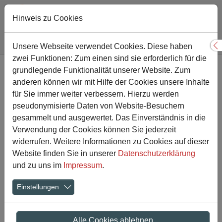
Hinweis zu Cookies
Sie sind hier:
Gesamtschule
Nachricht
Unsere Webseite verwendet Cookies. Diese haben
S
zwei Funktionen: Zum einen sind sie erforderlich für die
Zum Hauptinhalt springen
grundlegende Funktionalität unserer Website. Zum
Kunst, Kultur, Schule -
anderen können wir mit Hilfe der Cookies unsere Inhalte
Gemeinsam für das Klima
für Sie immer weiter verbessern. Hierzu werden
pseudonymisierte Daten von Website-Besuchern
gesammelt und ausgewertet. Das Einverständnis in die
02.12.2015
Aktuelles
Verwendung der Cookies können Sie jederzeit
widerrufen. Weitere Informationen zu Cookies auf dieser
Website finden Sie in unserer
Datenschutzerklärung
und zu uns im
Impressum
.
Einstellungen
Alle Cookies ablehnen