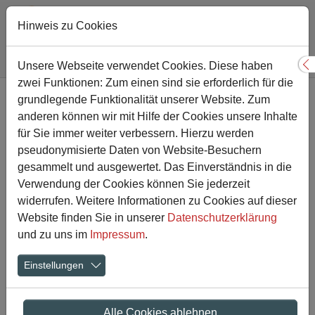
Hinweis zu Cookies
Sie sind hier:
Gesamtschule
Aktuelles
Artikel-Detailansicht
Unsere Webseite verwendet Cookies. Diese haben
S
zwei Funktionen: Zum einen sind sie erforderlich für die
Zum Hauptinhalt springen
grundlegende Funktionalität unserer Website. Zum
Soziales Engagement im
anderen können wir mit Hilfe der Cookies unsere Inhalte
Haus Volkermann
für Sie immer weiter verbessern. Hierzu werden
pseudonymisierte Daten von Website-Besuchern
gesammelt und ausgewertet. Das Einverständnis in die
28.04.2022
Verwendung der Cookies können Sie jederzeit
widerrufen. Weitere Informationen zu Cookies auf dieser
Website finden Sie in unserer
Datenschutzerklärung
und zu uns im
Impressum
.
Einstellungen
Alle Cookies ablehnen