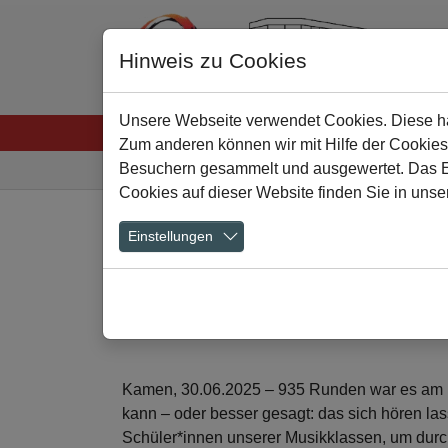
Hinweis zu Cookies
Unsere Webseite verwendet Cookies. Diese hab
Startseite
Menschen
Lernen
Schulkultu
Zum anderen können wir mit Hilfe der Cookies
Sie sind hier:
Besuchern gesammelt und ausgewertet. Das Ein
Cookies auf dieser Website finden Sie in unse
Zum Hauptinhalt springen
Einstellungen
Erfolgreicher Sp
03.07.2025
Kamen, 30.06.2025 – 935 Runden war es am En
kann – oder besser gesagt: das sich hören l
Schüler*innen unserer Musikklassen, um durc