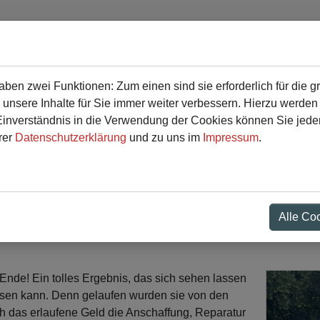
en zwei Funktionen: Zum einen sind sie erforderlich für die g
r
Service
 unsere Inhalte für Sie immer weiter verbessern. Hierzu werde
verständnis in die Verwendung der Cookies können Sie jederz
rer
Datenschutzerklärung
und zu uns im
Impressum
.
onsorenlauf der Musikkla
Alle Co
de! Ein tolles Ergebnis, das sich sehen lassen
assen kann. Denn gelaufen wurden sie von den
h das erlaufene Geld die Anschaffung, Reparatur