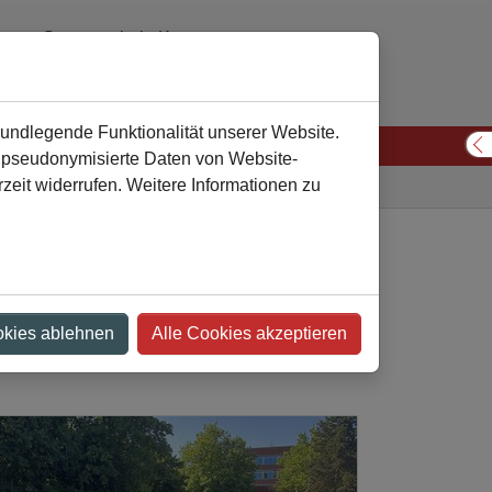
Gesamtschule Kamen
02307 974310 oder 974311
verwaltung
gesamtschule-kamen
de
rundlegende Funktionalität unserer Website.
n pseudonymisierte Daten von Website-
S
eit widerrufen. Weitere Informationen zu
Gesamtschule
Aktuelles
Artikel-Detailansicht
ssen
okies ablehnen
Alle Cookies akzeptieren