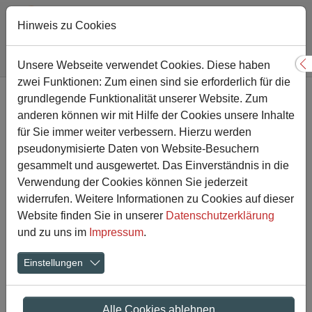
Hinweis zu Cookies
Sie sind hier:
Gesamtschule
Aktuelles
Artikel-Detailansicht
Unsere Webseite verwendet Cookies. Diese haben
S
zwei Funktionen: Zum einen sind sie erforderlich für die
Zum Hauptinhalt springen
grundlegende Funktionalität unserer Website. Zum
Einladung zum Tag der
anderen können wir mit Hilfe der Cookies unsere Inhalte
offenen Tür am 07.12.2024
für Sie immer weiter verbessern. Hierzu werden
pseudonymisierte Daten von Website-Besuchern
gesammelt und ausgewertet. Das Einverständnis in die
26.11.2024
Verwendung der Cookies können Sie jederzeit
widerrufen. Weitere Informationen zu Cookies auf dieser
Liebe Eltern, liebe Erziehungsberechtigte!
Website finden Sie in unserer
Datenschutzerklärung
Liebe Schülerinnen und Schüler des 4. Schuljahres!
und zu uns im
Impressum
.
Liebe Schülerinnen und Schüler des 10. Jahrgangs bzw.
Einstellungen
des kommenden 11. Jahrgangs!
Hiermit laden wir Sie herzlichst zu unserem Tag der
Alle Cookies ablehnen