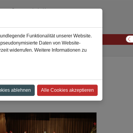
Gesamtschule Kamen
02307 974310 oder 974311
verwaltung
gesamtschule-kamen
de
rundlegende Funktionalität unserer Website.
n pseudonymisierte Daten von Website-
S
eit widerrufen. Weitere Informationen zu
Gesamtschule
Aktuelles
Artikel-Detailansicht
 ab
okies ablehnen
Alle Cookies akzeptieren