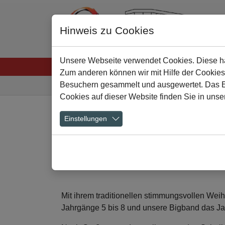
Hinweis zu Cookies
Unsere Webseite verwendet Cookies. Diese hab
Startseite
Menschen
Lernen
Schulkultu
Zum anderen können wir mit Hilfe der Cookies
Sie sind hier:
Besuchern gesammelt und ausgewertet. Das Ein
Cookies auf dieser Website finden Sie in unse
Zum Hauptinhalt springen
Einstellungen
Weihnachtskonzer
20.12.2023
Mit ihrem traditionellen stimmungsvollen Wei
Jahrgänge 5 bis 8 und unsere Bigband das Ja