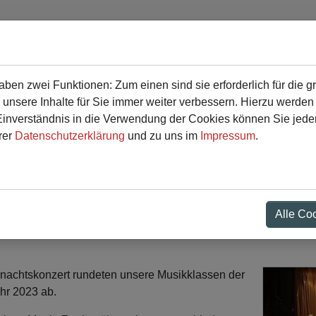
en zwei Funktionen: Zum einen sind sie erforderlich für die g
r
Service
 unsere Inhalte für Sie immer weiter verbessern. Hierzu werde
verständnis in die Verwendung der Cookies können Sie jederz
rer
Datenschutzerklärung
und zu uns im
Impressum
.
t rundet das Jahr 2023
Alle Co
hnachtskonzert rundeten unsere Musikklassen der
hr 2023 ab.