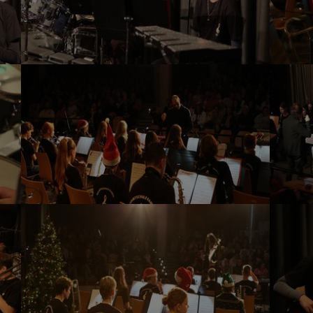
Show larger version
Show lar
Show larger version
Show lar