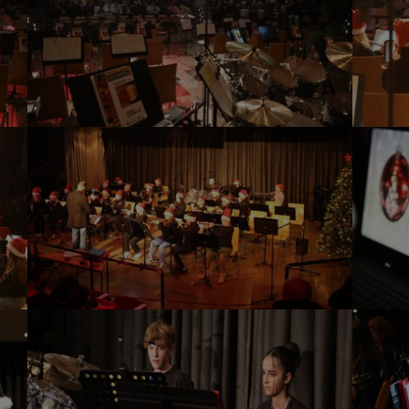
Show larger version
Show lar
Show larger version
Show lar