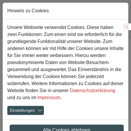
Hinweis zu Cookies
Sie sind hier:
Gesamtschule
Service
Anmeldung
Unsere Webseite verwendet Cookies. Diese haben
S
Anmeldung Schulbewerbung.de
zwei Funktionen: Zum einen sind sie erforderlich für die
Zum Hauptinhalt springen
grundlegende Funktionalität unserer Website. Zum
anderen können wir mit Hilfe der Cookies unsere Inhalte
Anmelde-Informationen für das Portal
für Sie immer weiter verbessern. Hierzu werden
Schulbewerbung.de
pseudonymisierte Daten von Website-Besuchern
gesammelt und ausgewertet. Das Einverständnis in die
Liebe Eltern und Erziehungsberechtigte,
Verwendung der Cookies können Sie jederzeit
liebe Schülerinnen und Schüler,
widerrufen. Weitere Informationen zu Cookies auf dieser
Die Anmeldungen für Schulen im Kreis Unna
Website finden Sie in unserer
Datenschutzerklärung
sind möglich. Hiermit beginnt die Vorbereitung
und zu uns im
Impressum
.
des Wechsels aus der 10. Klasse an ein
Berufskolleg, eine Berufsschule, ein
Einstellungen
Weiterbildungskolleg oder in die Oberstufe an
einem Gymnasium oder einer Gesamtschule wie
Alle Cookies ablehnen
beispielsweise unserer Gesamtschule Kamen.