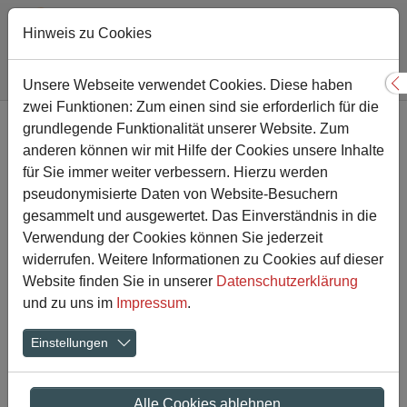
Hinweis zu Cookies
Sie sind hier:
Gesamtschule
Nachricht
Unsere Webseite verwendet Cookies. Diese haben
S
zwei Funktionen: Zum einen sind sie erforderlich für die
Zum Hauptinhalt springen
grundlegende Funktionalität unserer Website. Zum
10b gewinnt Sportfest des
anderen können wir mit Hilfe der Cookies unsere Inhalte
10. Jahrgangs
für Sie immer weiter verbessern. Hierzu werden
pseudonymisierte Daten von Website-Besuchern
gesammelt und ausgewertet. Das Einverständnis in die
15.06.2024
Verwendung der Cookies können Sie jederzeit
widerrufen. Weitere Informationen zu Cookies auf dieser
Website finden Sie in unserer
Datenschutzerklärung
Show larger version
Show larger version
Show larger version
und zu uns im
Impressum
.
Einstellungen
Alle Cookies ablehnen