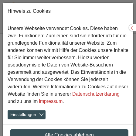
Hinweis zu Cookies
Sie sind hier:
Gesamtschule
Nachricht
Unsere Webseite verwendet Cookies. Diese haben
S
zwei Funktionen: Zum einen sind sie erforderlich für die
Zum Hauptinhalt springen
grundlegende Funktionalität unserer Website. Zum
94 Abiturient*innen feierlich
anderen können wir mit Hilfe der Cookies unsere Inhalte
verabschiedet
für Sie immer weiter verbessern. Hierzu werden
pseudonymisierte Daten von Website-Besuchern
gesammelt und ausgewertet. Das Einverständnis in die
19.06.2023
Verwendung der Cookies können Sie jederzeit
widerrufen. Weitere Informationen zu Cookies auf dieser
Website finden Sie in unserer
Datenschutzerklärung
Show larger version
Show larger version
Show larger version
und zu uns im
Impressum
.
Einstellungen
Alle Cookies ablehnen