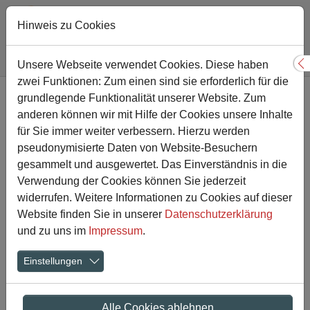
Hinweis zu Cookies
Sie sind hier:
Gesamtschule
Nachricht
Unsere Webseite verwendet Cookies. Diese haben
S
zwei Funktionen: Zum einen sind sie erforderlich für die
Zum Hauptinhalt springen
grundlegende Funktionalität unserer Website. Zum
Ehrung der Schulsanitäter
anderen können wir mit Hilfe der Cookies unsere Inhalte
für Sie immer weiter verbessern. Hierzu werden
05.07.2016
Aktuelles
pseudonymisierte Daten von Website-Besuchern
gesammelt und ausgewertet. Das Einverständnis in die
Verwendung der Cookies können Sie jederzeit
widerrufen. Weitere Informationen zu Cookies auf dieser
Website finden Sie in unserer
Datenschutzerklärung
und zu uns im
Impressum
.
Einstellungen
Alle Cookies ablehnen