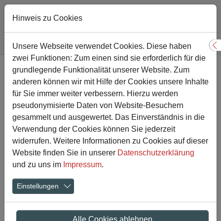
Hinweis zu Cookies
Sie sind hier:
Gesamtschule
Nachricht
Unsere Webseite verwendet Cookies. Diese haben
S
zwei Funktionen: Zum einen sind sie erforderlich für die
Zum Hauptinhalt springen
grundlegende Funktionalität unserer Website. Zum
Engagierte
anderen können wir mit Hilfe der Cookies unsere Inhalte
Klassensprecher*innen
für Sie immer weiter verbessern. Hierzu werden
pseudonymisierte Daten von Website-Besuchern
besuchen den Movie-Park
gesammelt und ausgewertet. Das Einverständnis in die
Verwendung der Cookies können Sie jederzeit
widerrufen. Weitere Informationen zu Cookies auf dieser
01.07.2024
Website finden Sie in unserer
Datenschutzerklärung
und zu uns im
Impressum
.
Einstellungen
Alle Cookies ablehnen