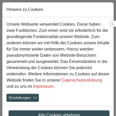
Hinweis zu Cookies
Sie sind hier:
Gesamtschule
Nachricht
Unsere Webseite verwendet Cookies. Diese haben
S
zwei Funktionen: Zum einen sind sie erforderlich für die
Zum Hauptinhalt springen
grundlegende Funktionalität unserer Website. Zum
Garteneinweihung - Gärten
anderen können wir mit Hilfe der Cookies unsere Inhalte
der Vielfalt an unserer
für Sie immer weiter verbessern. Hierzu werden
pseudonymisierte Daten von Website-Besuchern
Gesamtschule
gesammelt und ausgewertet. Das Einverständnis in die
Verwendung der Cookies können Sie jederzeit
widerrufen. Weitere Informationen zu Cookies auf dieser
01.09.2023
Website finden Sie in unserer
Datenschutzerklärung
und zu uns im
Impressum
.
Einstellungen
Alle Cookies ablehnen