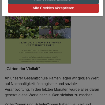
Alle Cookies akzeptieren
„Gärten der Vielfalt“
An unserer Gesamtschule Kamen legen wir großen Wert
auf Nachhaltigkeit, ökologische und soziale
Verantwortung. In den letzten Monaten wurde alles daran
gesetzt, diese Werte nach außen sichtbar zu machen.
Kolleg*innen und Schüler*innen haben viel Zeit und