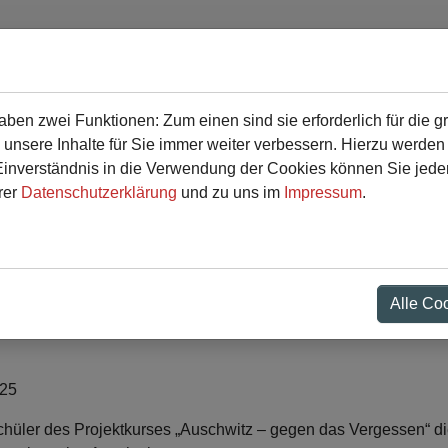
en zwei Funktionen: Zum einen sind sie erforderlich für die g
r
Service
 unsere Inhalte für Sie immer weiter verbessern. Hierzu werde
verständnis in die Verwendung der Cookies können Sie jederz
rer
Datenschutzerklärung
und zu uns im
Impressum
.
ssen" - Projektkursfahr
Alle Co
025
hüler des Projektkurses „Auschwitz – gegen das Vergessen“ d