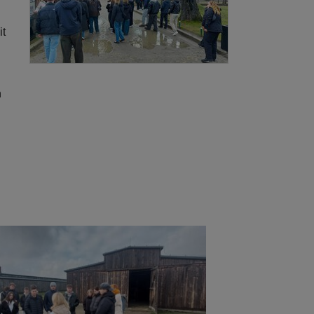
it
n
ger version