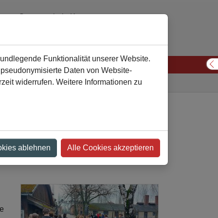
Gesamtschule Kamen
02307 974310 oder 974311
verwaltung
gesamtschule-kamen
de
rundlegende Funktionalität unserer Website.
n pseudonymisierte Daten von Website-
S
eit widerrufen. Weitere Informationen zu
Gesamtschule
Nachricht
t nach Auschwitz
okies ablehnen
Alle Cookies akzeptieren
ie