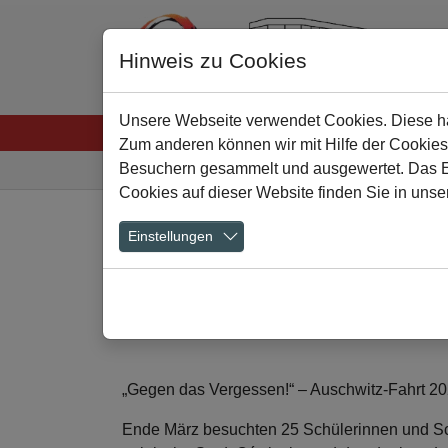
Hinweis zu Cookies
Unsere Webseite verwendet Cookies. Diese hab
Startseite
Menschen
Lernen
Schulkultu
Zum anderen können wir mit Hilfe der Cookies
Sie sind hier:
Besuchern gesammelt und ausgewertet. Das Ein
Cookies auf dieser Website finden Sie in unse
Zum Hauptinhalt springen
Einstellungen
"Gegen das Verge
19.05.2025
„Gegen das Vergessen!“ – Auschwitz-Fahrt 2
Ende März besuchten 25 Schülerinnen und Sc