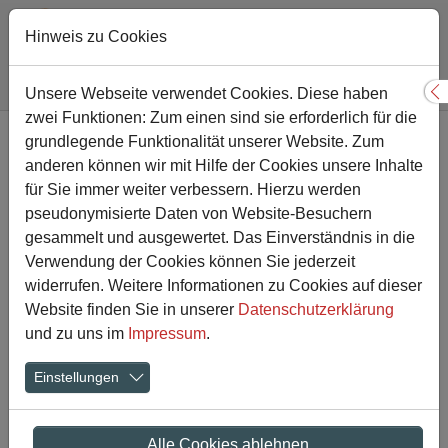
Hinweis zu Cookies
Sie sind hier:
Gesamtschule
Nachricht
Unsere Webseite verwendet Cookies. Diese haben
S
zwei Funktionen: Zum einen sind sie erforderlich für die
Zum Hauptinhalt springen
grundlegende Funktionalität unserer Website. Zum
Hohe Wände,
anderen können wir mit Hilfe der Cookies unsere Inhalte
herausfordernde Routen -
für Sie immer weiter verbessern. Hierzu werden
pseudonymisierte Daten von Website-Besuchern
Abschlussfahrt der Kletter-
gesammelt und ausgewertet. Das Einverständnis in die
Verwendung der Cookies können Sie jederzeit
AG in den Landschaftspark
widerrufen. Weitere Informationen zu Cookies auf dieser
Duisburg-Nord
Website finden Sie in unserer
Datenschutzerklärung
und zu uns im
Impressum
.
15.06.2025
Einstellungen
Show larger version
Show larger version
Alle Cookies ablehnen