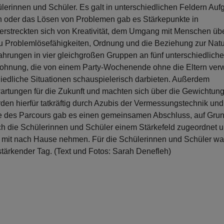
ülerinnen und Schüler. Es galt in unterschiedlichen Feldern Au
n oder das Lösen von Problemen gab es Stärkepunkte in
erstreckten sich von Kreativität, dem Umgang mit Menschen üb
zu Problemlösefähigkeiten, Ordnung und die Beziehung zur Natu
hrungen in vier gleichgroßen Gruppen an fünf unterschiedlich
Wohnung, die von einem Party-Wochenende ohne die Eltern ver
iedliche Situationen schauspielerisch darbieten. Außerdem
Erwartungen für die Zukunft und machten sich über die Gewichtun
rden hierfür tatkräftig durch Azubis der Vermessungstechnik un
e des Parcours gab es einen gemeinsamen Abschluss, auf Grun
h die Schülerinnen und Schüler einem Stärkefeld zugeordnet 
der mit nach Hause nehmen. Für die Schülerinnen und Schüler wa
stärkender Tag. (Text und Fotos: Sarah Denefleh)