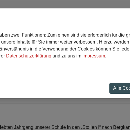
en zwei Funktionen: Zum einen sind sie erforderlich für die g
r
Service
 unsere Inhalte für Sie immer weiter verbessern. Hierzu werde
verständnis in die Verwendung der Cookies können Sie jederz
rer
Datenschutzerklärung
und zu uns im
Impressum
.
– Unsere Siebener erkun
Alle Co
iebten Jahrgang unserer Schule in den „Stollen I“ nach Bergka