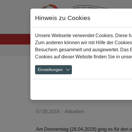
Hinweis zu Cookies
Unsere Webseite verwendet Cookies. Diese hab
Startseite
Menschen
Lernen
Schulkultu
Zum anderen können wir mit Hilfe der Cookies
Sie sind hier:
Besuchern gesammelt und ausgewertet. Das Ein
Cookies auf dieser Website finden Sie in unse
Zum Hauptinhalt springen
Einstellungen
„Komm auf Tour“ 
Stärken
07.05.2018
Aktuelles
Am Donnerstag (26.04.2018) ging es für den s