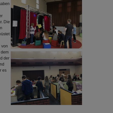
fgaben
er
r. Die
en
wüstet
g von
d dem
d der
und
r es