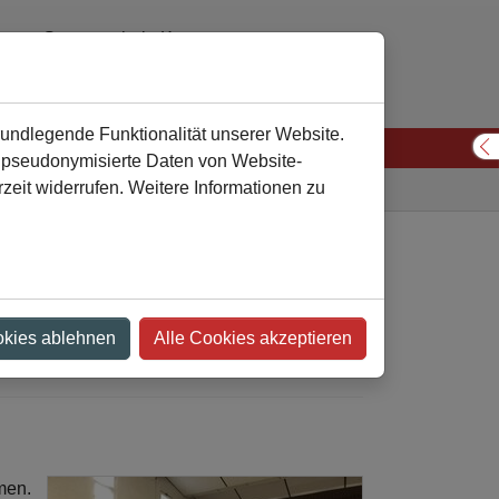
Gesamtschule Kamen
02307 974310 oder 974311
verwaltung
gesamtschule-kamen
de
rundlegende Funktionalität unserer Website.
n pseudonymisierte Daten von Website-
S
eit widerrufen. Weitere Informationen zu
Gesamtschule
Nachricht
deten ihre
okies ablehnen
Alle Cookies akzeptieren
men.