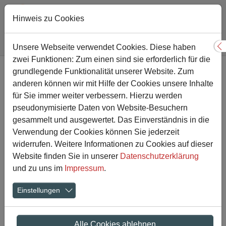
Hinweis zu Cookies
Sie sind hier:
Gesamtschule
Nachricht
Unsere Webseite verwendet Cookies. Diese haben
S
zwei Funktionen: Zum einen sind sie erforderlich für die
Zum Hauptinhalt springen
grundlegende Funktionalität unserer Website. Zum
Natürlich nachhaltig -
anderen können wir mit Hilfe der Cookies unsere Inhalte
Umweltschutz von Anfang
für Sie immer weiter verbessern. Hierzu werden
pseudonymisierte Daten von Website-Besuchern
an!
gesammelt und ausgewertet. Das Einverständnis in die
Verwendung der Cookies können Sie jederzeit
widerrufen. Weitere Informationen zu Cookies auf dieser
09.03.2021
Website finden Sie in unserer
Datenschutzerklärung
und zu uns im
Impressum
.
Einstellungen
Alle Cookies ablehnen