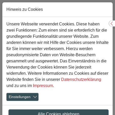
Hinweis zu Cookies
Sie sind hier:
Gesamtschule
Nachricht
Unsere Webseite verwendet Cookies. Diese haben
S
zwei Funktionen: Zum einen sind sie erforderlich für die
Zum Hauptinhalt springen
grundlegende Funktionalität unserer Website. Zum
Erdbeben-Katastrophe:
anderen können wir mit Hilfe der Cookies unsere Inhalte
Aktion des Krisenteams am
für Sie immer weiter verbessern. Hierzu werden
pseudonymisierte Daten von Website-Besuchern
Mittwoch und Donnerstag
gesammelt und ausgewertet. Das Einverständnis in die
Verwendung der Cookies können Sie jederzeit
(22./23.02.2023)
widerrufen. Weitere Informationen zu Cookies auf dieser
Website finden Sie in unserer
Datenschutzerklärung
21.02.2023
und zu uns im
Impressum
.
Einstellungen
Alle Cookies ablehnen