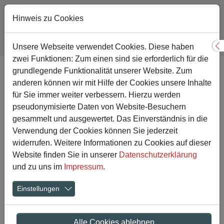
Hinweis zu Cookies
Sie sind hier:
Gesamtschule
Nachricht
Unsere Webseite verwendet Cookies. Diese haben
S
zwei Funktionen: Zum einen sind sie erforderlich für die
Zum Hauptinhalt springen
grundlegende Funktionalität unserer Website. Zum
Praxisnah und professionell
anderen können wir mit Hilfe der Cookies unsere Inhalte
– Bewerbungstraining
für Sie immer weiter verbessern. Hierzu werden
pseudonymisierte Daten von Website-Besuchern
unserer 9er in der
gesammelt und ausgewertet. Das Einverständnis in die
Verwendung der Cookies können Sie jederzeit
Sparkasse
widerrufen. Weitere Informationen zu Cookies auf dieser
Website finden Sie in unserer
Datenschutzerklärung
17.03.2019
Aktuelles
und zu uns im
Impressum
.
Einstellungen
Alle Cookies ablehnen