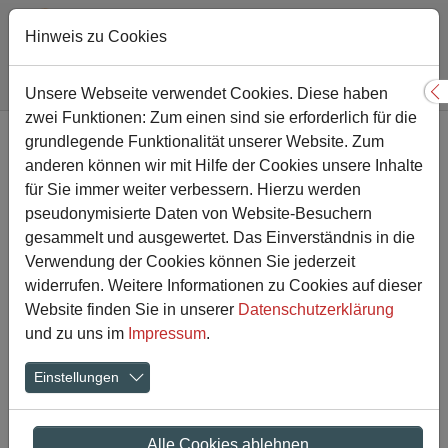
Hinweis zu Cookies
Sie sind hier:
Gesamtschule
Nachricht
Unsere Webseite verwendet Cookies. Diese haben
S
zwei Funktionen: Zum einen sind sie erforderlich für die
Zum Hauptinhalt springen
grundlegende Funktionalität unserer Website. Zum
Pritschen, Schmettern,
anderen können wir mit Hilfe der Cookies unsere Inhalte
Baggern – 20. Lange
für Sie immer weiter verbessern. Hierzu werden
pseudonymisierte Daten von Website-Besuchern
Volleyball-Nacht
gesammelt und ausgewertet. Das Einverständnis in die
Verwendung der Cookies können Sie jederzeit
widerrufen. Weitere Informationen zu Cookies auf dieser
29.11.2018
Aktuelles
Website finden Sie in unserer
Datenschutzerklärung
und zu uns im
Impressum
.
Einstellungen
Alle Cookies ablehnen