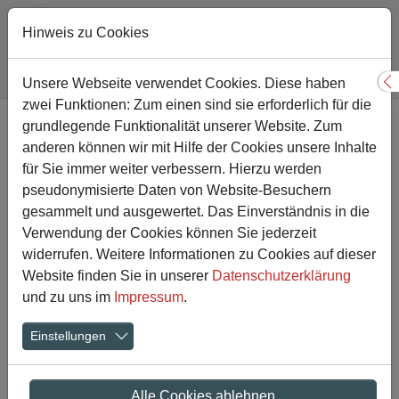
Hinweis zu Cookies
Sie sind hier:
Gesamtschule
Nachricht
Unsere Webseite verwendet Cookies. Diese haben
S
zwei Funktionen: Zum einen sind sie erforderlich für die
Zum Hauptinhalt springen
grundlegende Funktionalität unserer Website. Zum
Q1-Projektkurs auf den
anderen können wir mit Hilfe der Cookies unsere Inhalte
Spuren der NS-
für Sie immer weiter verbessern. Hierzu werden
pseudonymisierte Daten von Website-Besuchern
Vergangenheit in
gesammelt und ausgewertet. Das Einverständnis in die
Verwendung der Cookies können Sie jederzeit
Bergkamen
widerrufen. Weitere Informationen zu Cookies auf dieser
Website finden Sie in unserer
Datenschutzerklärung
17.10.2022
und zu uns im
Impressum
.
Einstellungen
Alle Cookies ablehnen