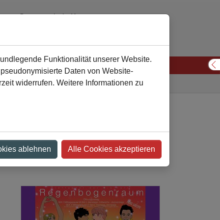
Gesamtschule Kamen
02307 974310 oder 974311
verwaltung
gesamtschule-kamen
de
rundlegende Funktionalität unserer Website.
n pseudonymisierte Daten von Website-
S
eit widerrufen. Weitere Informationen zu
Gesamtschule
Nachricht
nraum ist offen
okies ablehnen
Alle Cookies akzeptieren