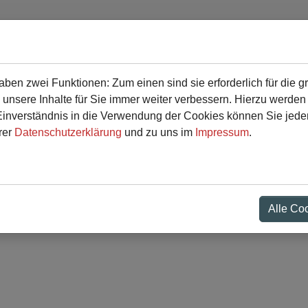
en zwei Funktionen: Zum einen sind sie erforderlich für die g
r
Service
 unsere Inhalte für Sie immer weiter verbessern. Hierzu werde
verständnis in die Verwendung der Cookies können Sie jederz
rer
Datenschutzerklärung
und zu uns im
Impressum
.
lt" - Der neue Regenboge
Alle Co