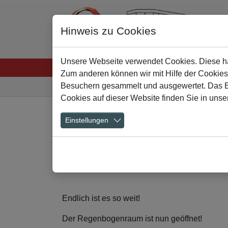
Hinweis zu Cookies
Unsere Webseite verwendet Cookies. Diese hab
Startseite
Menschen
Lernen
Schulkultu
Zum anderen können wir mit Hilfe der Cookies
Sie sind hier:
Besuchern gesammelt und ausgewertet. Das Ein
Cookies auf dieser Website finden Sie in unse
Zum Hauptinhalt springen
Einstellungen
"Raum der Vielfa
19.02.2024
Endlich ist es so weit!
Der Regenbogenraum ist nun geöffnet!