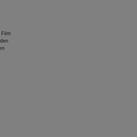
d
 Film
 den
men