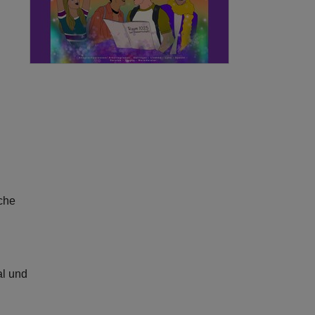
che
al und