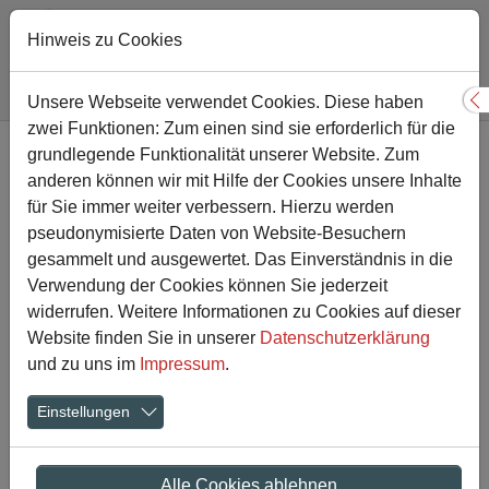
Hinweis zu Cookies
Sie sind hier:
Gesamtschule
Nachricht
Unsere Webseite verwendet Cookies. Diese haben
S
zwei Funktionen: Zum einen sind sie erforderlich für die
Zum Hauptinhalt springen
grundlegende Funktionalität unserer Website. Zum
Sporthelfer helfen beim
anderen können wir mit Hilfe der Cookies unsere Inhalte
Sportfest der Friedrich-
für Sie immer weiter verbessern. Hierzu werden
pseudonymisierte Daten von Website-Besuchern
Ebert-Grundschule
gesammelt und ausgewertet. Das Einverständnis in die
Verwendung der Cookies können Sie jederzeit
widerrufen. Weitere Informationen zu Cookies auf dieser
14.12.2018
Aktuelles
Website finden Sie in unserer
Datenschutzerklärung
und zu uns im
Impressum
.
Einstellungen
Alle Cookies ablehnen