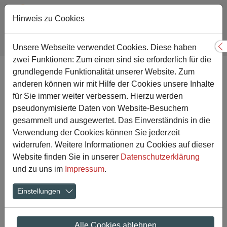
Hinweis zu Cookies
Sie sind hier:
Gesamtschule
Nachricht
Unsere Webseite verwendet Cookies. Diese haben
S
zwei Funktionen: Zum einen sind sie erforderlich für die
Zum Hauptinhalt springen
grundlegende Funktionalität unserer Website. Zum
Zwei 2. Plätze für unsere
anderen können wir mit Hilfe der Cookies unsere Inhalte
Handballer/innen bei den
für Sie immer weiter verbessern. Hierzu werden
pseudonymisierte Daten von Website-Besuchern
Kreismeisterschaften
gesammelt und ausgewertet. Das Einverständnis in die
Verwendung der Cookies können Sie jederzeit
widerrufen. Weitere Informationen zu Cookies auf dieser
22.01.2018
Aktuelles
Website finden Sie in unserer
Datenschutzerklärung
und zu uns im
Impressum
.
Einstellungen
Alle Cookies ablehnen