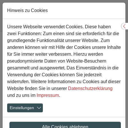
Hinweis zu Cookies
Sie sind hier:
Gesamtschule
Nachricht
Unsere Webseite verwendet Cookies. Diese haben
S
zwei Funktionen: Zum einen sind sie erforderlich für die
Zum Hauptinhalt springen
grundlegende Funktionalität unserer Website. Zum
Abschlussklasse der
anderen können wir mit Hilfe der Cookies unsere Inhalte
Gesamtschule Kamen in
für Sie immer weiter verbessern. Hierzu werden
pseudonymisierte Daten von Website-Besuchern
Berlin
gesammelt und ausgewertet. Das Einverständnis in die
Verwendung der Cookies können Sie jederzeit
widerrufen. Weitere Informationen zu Cookies auf dieser
09.09.2016
Aktuelles
Website finden Sie in unserer
Datenschutzerklärung
und zu uns im
Impressum
.
Einstellungen
Alle Cookies ablehnen