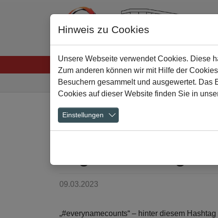
Hinweis zu Cookies
Unsere Webseite verwendet Cookies. Diese hab
Startseite
Menschen
Lernen
Schulkultu
Zum anderen können wir mit Hilfe der Cookies
Sie sind hier:
Besuchern gesammelt und ausgewertet. Das Ein
Cookies auf dieser Website finden Sie in unse
Zum Hauptinhalt springen
Einstellungen
#everynamecounts
Digitalisierungsak
09.03.2023
„#everynamecounts“ – hinter diesem Hashtag ver