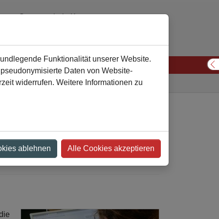
Gesamtschule Kamen
02307 974310 oder 974311
verwaltung
gesamtschule-kamen
de
rundlegende Funktionalität unserer Website.
n pseudonymisierte Daten von Website-
S
eit widerrufen. Weitere Informationen zu
Gesamtschule
Nachricht
eiligt sich an
okies ablehnen
Alle Cookies akzeptieren
die