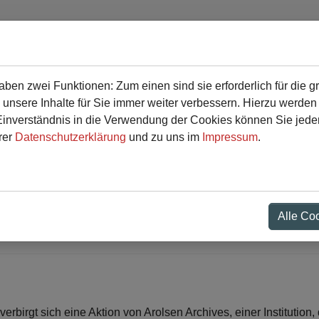
en zwei Funktionen: Zum einen sind sie erforderlich für die g
r
Service
 unsere Inhalte für Sie immer weiter verbessern. Hierzu werde
verständnis in die Verwendung der Cookies können Sie jederz
rer
Datenschutzerklärung
und zu uns im
Impressum
.
 - LK Geschichte Q1 bet
tion
Alle Co
birgt sich eine Aktion von Arolsen Archives, einer Institution, 