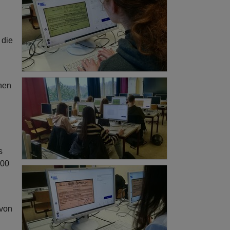
 die
onen
s
300
 von