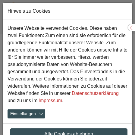
Hinweis zu Cookies
Sie sind hier:
Gesamtschule
Nachricht
Unsere Webseite verwendet Cookies. Diese haben
S
zwei Funktionen: Zum einen sind sie erforderlich für die
Zum Hauptinhalt springen
grundlegende Funktionalität unserer Website. Zum
Neues aus der Chemie - Die
anderen können wir mit Hilfe der Cookies unsere Inhalte
Klasse 7D testet eine
für Sie immer weiter verbessern. Hierzu werden
pseudonymisierte Daten von Website-Besuchern
multimediale Lernumgebung
gesammelt und ausgewertet. Das Einverständnis in die
Verwendung der Cookies können Sie jederzeit
widerrufen. Weitere Informationen zu Cookies auf dieser
06.07.2017
Aktuelles
Website finden Sie in unserer
Datenschutzerklärung
und zu uns im
Impressum
.
Einstellungen
Alle Cookies ablehnen