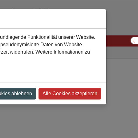
Gesamtschule Kamen
02307 974310 oder 974311
verwaltung
gesamtschule-kamen
de
rundlegende Funktionalität unserer Website.
n pseudonymisierte Daten von Website-
S
eit widerrufen. Weitere Informationen zu
Gesamtschule
Gesundheit
okies ablehnen
Alle Cookies akzeptieren