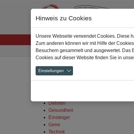
Hinweis zu Cookies
Unsere Webseite verwendet Cookies. Diese hab
Startseite
Menschen
Lernen
Schulkultu
Zum anderen können wir mit Hilfe der Cookies
Sie sind hier:
Besuchern gesammelt und ausgewertet. Das Ein
Cookies auf dieser Website finden Sie in unse
Zum Hauptinhalt springen
Einstellungen
Projekt Seseke Walking- und Lauf
Wetter
Gefahren
Dehnen
Gesundheit
Einsteiger
Gene
Technik